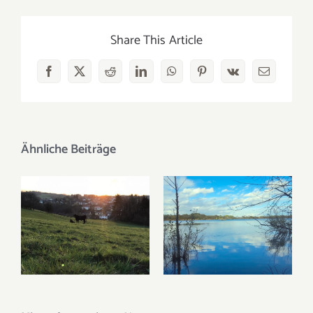
Share This Article
Facebook
X
Reddit
LinkedIn
WhatsApp
Pinterest
Vk
E-
Mail
Ähnliche Beiträge
Warum die Tiere
nicht von Beginn
Die
an auf den
Habichtsweiden
Habichtsweiden
im Radio
sind