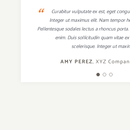
“
“
“
Nulla vehicula urna vel velit porttitor, ac
Vivamus nec diam velit. Vivamus finibus 
Curabitur vulputate ex est, eget congue
Donec in auctor sem. Quisque a tincidunt 
Praesent eleifend ante nec condimentum
Integer ut maximus elit. Nam tempor h
Pellentesque sodales lectus a rhoncus porta.
Mauris placerat orci eu dignissim cursus. Duis
enim, rhoncus quis venenatis ut, tristique ac n
magna et faucibus. Nullam eget nunc non fel
Proin nec posuere libero. Quisque nec mi 
enim. Duis sollicitudin quam vitae 
scelerisque. Integer ut maxi
amet ac nunc.
consectetur.
ADAM PETERS
JEAN VALDEZ
AMY PEREZ
,
XYZ Compa
XYZ Comp
XYZ Comp