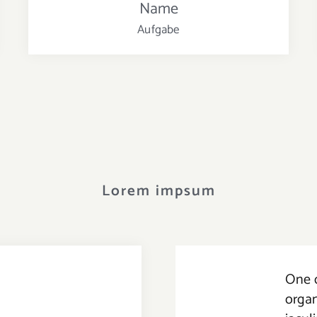
Name
Aufgabe
Lorem impsum
One o
organ